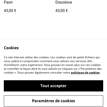
Paon
Discolove
43,00 €
43,00 €
Cookies
Contactez-moi
Legal Terms
Ce site Internet utilise des cookies. Les cookies sont de petits fichiers qui
Privacy Policy
Cookie Policy
nous aident à comprendre comment vous utilisez nos services afin
d'améliorer votre expérience. Vous pouvez en savoir plus sur ces cookies
et contrôler la façon dont ils sont utilisés en cliquant sur « Paramètres des
cookies ». Vous pouvez également consulter notre
politique de cookies
.
Tout accepter
©
2026
POUPETTE Crew
Paramètres de cookies
powered by