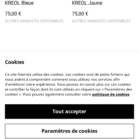
KREOL Bleue
KREOL Jaune
75,00 €
75,00 €
AUTRES VARIANTES DISPONIBLES
AUTRES VARIANTES DISPONIBLES
Cookies
Contactez-moi
Legal Terms
Ce site Internet utilise des cookies. Les cookies sont de petits fichiers qui
Privacy Policy
Cookie Policy
nous aident à comprendre comment vous utilisez nos services afin
d'améliorer votre expérience. Vous pouvez en savoir plus sur ces cookies
et contrôler la façon dont ils sont utilisés en cliquant sur « Paramètres des
cookies ». Vous pouvez également consulter notre
politique de cookies
.
Tout accepter
©
2026
POUPETTE Crew
Paramètres de cookies
powered by