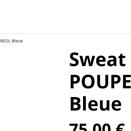
KREOL Bleue
Sweat 
POUPE
Bleue
75,00 €