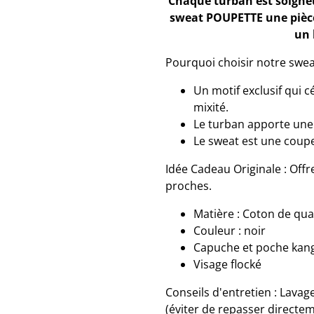
​Chaque turban est soigne
sweat POUPETTE une pièce 
un 
​Pourquoi choisir notre swea
Un motif exclusif qui c
mixité.
​Le turban apporte une 
Le sweat est une coup
​Idée Cadeau Originale : Of
proches.
​Matière : Coton de qu
​Couleur : noir
Capuche et poche kan
Visage flocké
​Conseils d'entretien : Lava
(éviter de repasser directem