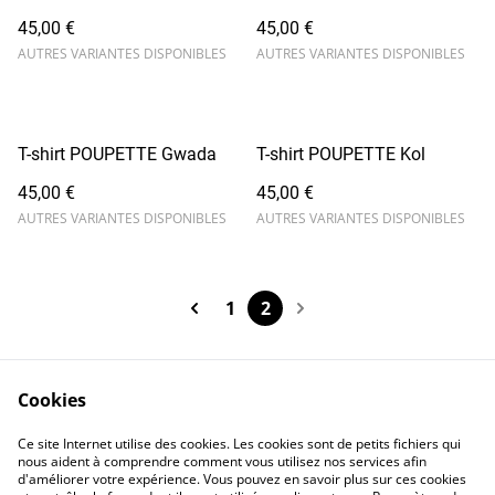
45,00 €
45,00 €
AUTRES VARIANTES DISPONIBLES
AUTRES VARIANTES DISPONIBLES
T-shirt POUPETTE Gwada
T-shirt POUPETTE Kol
45,00 €
45,00 €
AUTRES VARIANTES DISPONIBLES
AUTRES VARIANTES DISPONIBLES
1
2
Cookies
Contactez-moi
Legal Terms
Ce site Internet utilise des cookies. Les cookies sont de petits fichiers qui
Privacy Policy
Cookie Policy
nous aident à comprendre comment vous utilisez nos services afin
d'améliorer votre expérience. Vous pouvez en savoir plus sur ces cookies